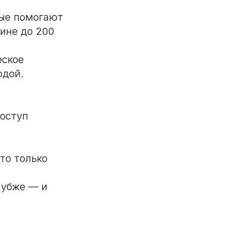
рые помогают
ине до 200
еское
одой.
доступ
то только
лубже — и