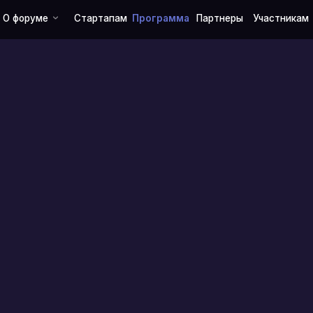
ме
Стартапам
Программа
Партнеры
Участникам
Контакты
8 АПР
ОЭЗ «ИН
9-10 
КАЗАНЬ, 