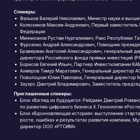
Спикеры:
Фальков Валерий Николаевич, Министр науки и высше
Колесников Максим Андреевич, Первый заместитель 
Федерации
Минниханов Рустам Нургалиевич, Раис Республики Т
Фурсенко Андрей Александрович, Помощник президе
Браверман Анатолий Александрович, генеральный ди
директора Российского фонда прямых инвестиций (Р
Борисов Евгений Ильич, Партнер Инвесткомпании K
Ахмеров Тимур Маратович, Генеральный директор А
Поволоцкая Юлия Павловна, Генеральный директор 
Зауэрс Дмитрий Владимирович, Заместитель предсе
Приглашенные спикеры:
Блок «Взгляд из будущего»: Рейдман Дмитрий Роман
по развитию цифрового бизнеса X.Технологии «Рост
Блок «Вдохновляющая история»: выступление старта
росте, ошибках и результатах развития компании, М
директор ООО «РТСИМ»