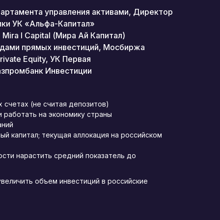
артамента управления активами, Директор
ики УК «Альфа-Капитал»
ira I Capital (Мира Ай Капитал)
ндами прямых инвестиций, Мосбиржа
ivate Equity, УК Первая
азпромбанк Инвестиции
х счетах (не считая депозитов)
ли работать на экономику страны
аний
ый капитал; текущая аллокация на российском
сти нарастить средний показатель до
увеличить объем инвестиций в российские