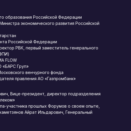
го образования Российской Федерации
Министра экономического развития Российской
атарстан
нта Российской Федерации
ректор РВК, первый заместитель генерального
ФПИ)
AMA FLOW
О «БАРС Груп»
Московского венчурного фонда
дателя правления АО «Газпромбанк»
ович, Вице-президент, директор подразделения
елеком»
па-участника прошлых Форумов о своем опыте,
ухаметзянов Айрат Ильдарович, Генеральный