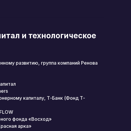
итал и технологическое
нному развитию, группа компаний Ренова
апитал
ners
онерному капиталу, Т-Банк (Фонд Т-
 FLOW
рного фонда «Восход»
Красная арка»