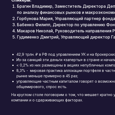
Спикеры:
Брагин Владимир, Заместитель Директора Деп
по анализу финансовых рынков и макроэконом
Горбунова Мария, Управляющий партнер фонда M
Бабенко Филипп, Директор по управлению Фо
Макаров Николай, Руководитель направления Pr
Гудименко Дмитрий, Управляющий директор Г
42,9 трлн. ₽ в РФ под управлением УК и на брокерски
Из-за санкций эти деньги «заперты» в стране и нача
< 0,2% из них размещены в акциях непубличных комп
8,3% - мировая практика аллокации портфеля в частн
рынке меньше примерно в 45 раз;
управляющие частным капиталом говорят о возможно
общемирового, спрос есть.
На круглом столе поговорим о том, что мешает кратно 
компании и о сдерживающих факторах.